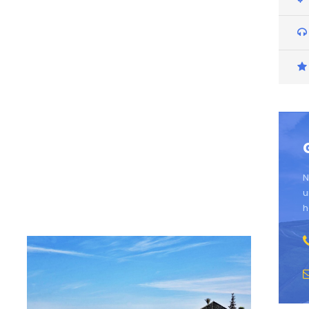
N
u
h