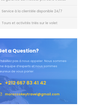
Service à la clientèle disponible 24/7
Tours et activités triés sur le volet
Get a Question?
’hésitez pas à nous appeler. Nous sommes
ne équipe d’experts et nous sommes
eureux de vous parler.
+212 667 83 41 42
moroccokeytravel@gmail.com