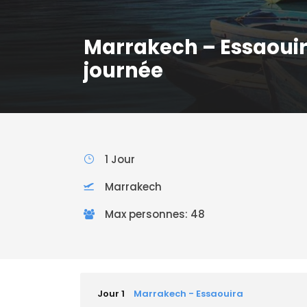
Marrakech – Essaouir
journée
1 Jour
Marrakech
Max personnes: 48
Jour 1
Marrakech - Essaouira