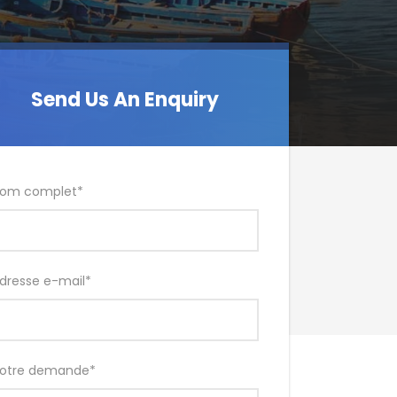
Send Us An Enquiry
om complet
*
dresse e-mail
*
otre demande
*